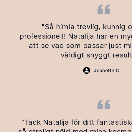
"Så himla trevlig, kunnig 
professionell! Natalija har en m
att se vad som passar just m
väldigt snyggt result
Jeanette Ö.
"Tack Natalija för ditt fantastis
så otroligt nöjd med mina kosme