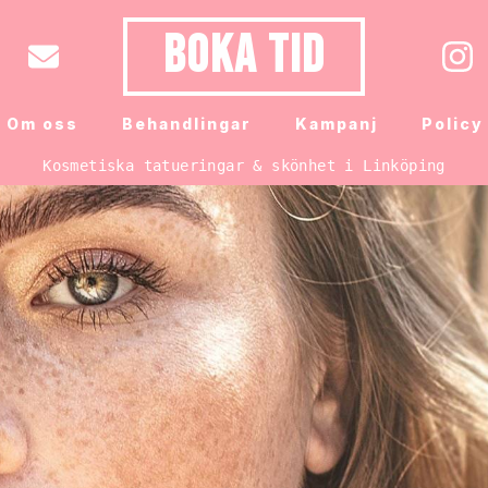
Boka tid
Om oss
Behandlingar
Kampanj
Policy
Kosmetiska tatueringar & skönhet i Linköping