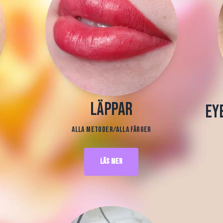
Läppar
Ey
Alla metoder/alla färger
Läs mer