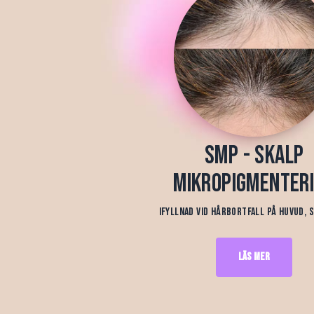
SMP - Skalp
mikropigmenter
Ifyllnad vid hårbortfall på huvud,
Läs mer