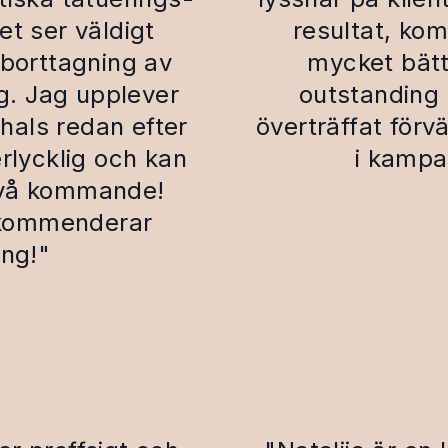
et ser väldigt
resultat, ko
 borttagning av
mycket bätt
g. Jag upplever
outstanding 
 hals redan efter
överträffat förv
rlycklig och kan
i kampa
två kommande!
ekommenderar
ong!"