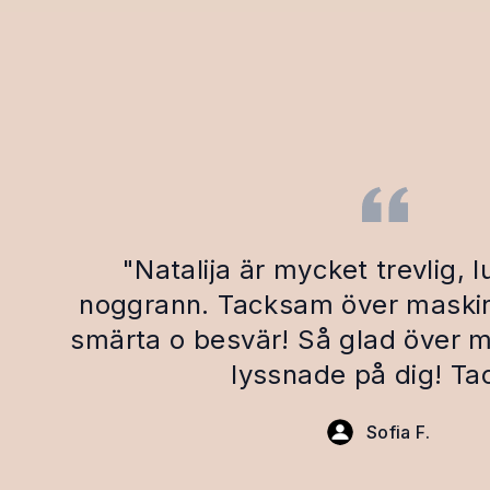
"Natalija är mycket trevlig, l
noggrann. Tacksam över maskin
smärta o besvär! Så glad över mi
lyssnade på dig! Tac
Sofia F.