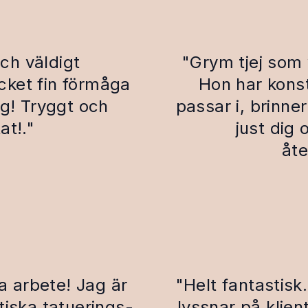
och väldigt
"Grym tjej som 
ycket fin förmåga
Hon har konst
ig! Tryggt och
passar i, brinner
at!."
just dig
åt
ka arbete! Jag är
"Helt fantastisk
tiska tatuerings-
lyssnar på klien