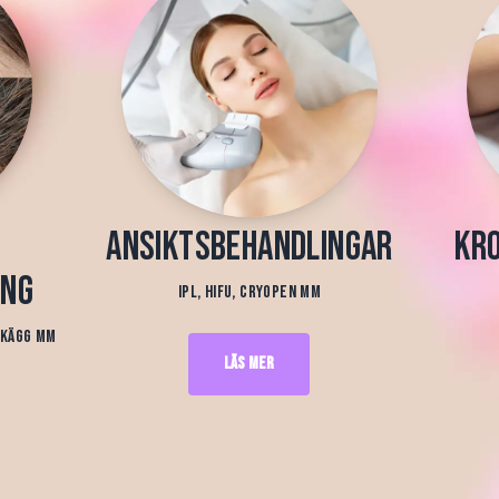
Ansiktsbehandlingar
Kr
ing
IPL, HIFU, Cryopen mm
 skägg mm
Läs mer